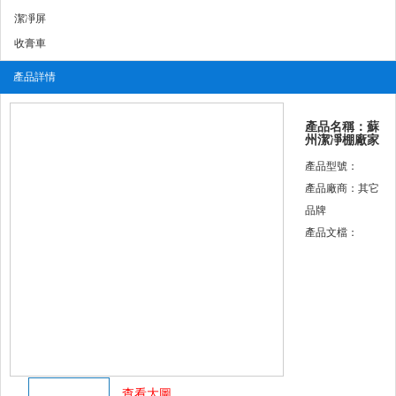
潔凈屏
收膏車
產品詳情
產品名稱：蘇
州潔凈棚廠家
產品型號：
產品廠商：其它
品牌
產品文檔：
查看大圖